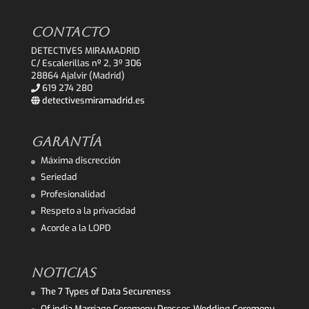
CONTACTO
DETECTIVES MIRAMADRID
C/ Escalerillas nº 2, 3º 306
28864 Ajalvir (Madrid)
619 274 280
detectivesmiramadrid.es
GARANTÍA
Máxima discrección
Seriedad
Profesionalidad
Respeto a la privacidad
Acorde a la LOPD
NOTICIAS
The 7 Types of Data Secureness
Of india Marriage Ceremony Dresses Wedding Ceremony